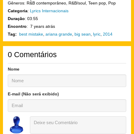
Gêneros: R&B contemporâneo, R&B/soul, Teen pop, Pop
Categoria
:
Lyrics Internacionais
Duração
: 03:55
Encontro
: 7 years atrás
Tag:
best mistake
,
ariana grande
,
big sean
,
lyric
,
2014
0
Comentários
Nome
E-mail (Não será exibido)