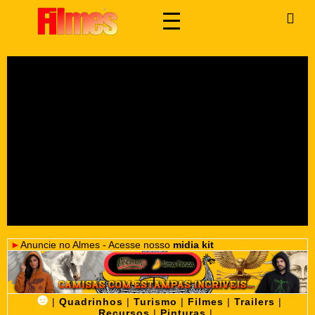
►
Anuncie no Almes - Acesse nosso
midia kit
☻
|
Quadrinhos
|
Turismo
|
Filmes
|
Trailers
|
Recursos
|
Pinturas
|