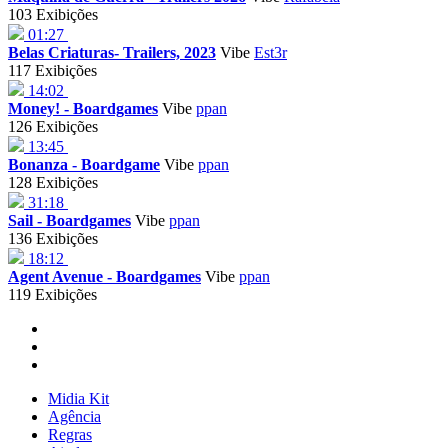
103 Exibições
01:27
Belas Criaturas- Trailers, 2023
Vibe
Est3r
117 Exibições
14:02
Money! - Boardgames
Vibe
ppan
126 Exibições
13:45
Bonanza - Boardgame
Vibe
ppan
128 Exibições
31:18
Sail - Boardgames
Vibe
ppan
136 Exibições
18:12
Agent Avenue - Boardgames
Vibe
ppan
119 Exibições
Midia Kit
Agência
Regras