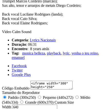
Trumpet Marcos Cordeiro (marcão);
Sax alto, tenor e arranjos de metais Diego Cordeiro;
Back vocal Lucilane Rodrigues (landa);
Back vocal Caio Silva;
Back vocal Elaine Rodrigues;
Video Calm Sound
Categoria
:
Lyrics Nacionais
Duração
: 06:31
Encontro
: 8 years atrás
Tag:
monica belleza
,
playback
,
lyric
,
venha o teu reino
,
emanuel
Facebook
Twitter
Google Plus
Código Embutido
Tamanho do Reprodutor
Padrão (300x250)
Pequeno (440x272)
Médio
(540x334)
Grande (600x370)
Custom Size
Width