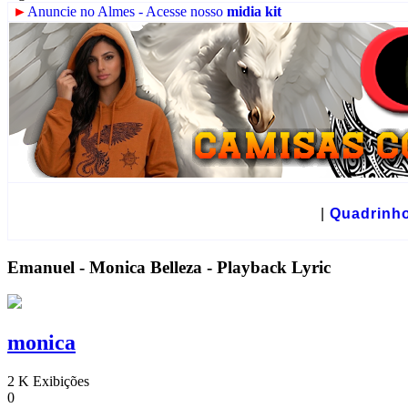
►
Anuncie no Almes - Acesse nosso
midia kit
☻
|
Quadrinh
Emanuel - Monica Belleza - Playback Lyric
monica
2 K Exibições
0