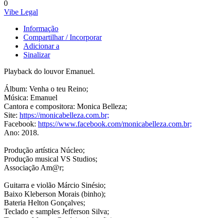
0
Vibe Legal
Informação
Compartilhar / Incorporar
Adicionar a
Sinalizar
Playback do louvor Emanuel.
Álbum: Venha o teu Reino;
Música: Emanuel
Cantora e compositora: Monica Belleza;
Site:
https://monicabelleza.com.br;
Facebook:
https://www.facebook.com/monicabelleza.com.br;
Ano: 2018.
Produção artística Núcleo;
Produção musical VS Studios;
Associação Am@r;
Guitarra e violão Márcio Sinésio;
Baixo Kleberson Morais (binho);
Bateria Helton Gonçalves;
Teclado e samples Jefferson Silva;