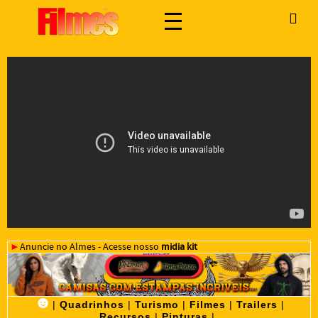
►
Anuncie no Almes - Acesse nosso
midia kit
☻
|
Quadrinhos
|
Turismo
|
Filmes
|
Trailers
|
Recursos
|
Pinturas
|