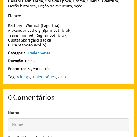
Gêneros: Minissérie, Obra de Época, Drama, Guerra, Aventura,
Ficção histórica, Ficção de aventura, Ação.
Elenco:
Katheryn Winnick (Lagertha)
Alexander Ludwig (Bjorn Lothbrok)
Travis Fimmel (Ragnar Lothbrok)
Gustaf Skarsgård (Floki)
Clive Standen (Rollo)
Categoria
:
Trailer Séries
Duração
: 03:33
Encontro
: 6 years atrás
Tag:
vikings
,
trailers séries
,
2013
0
Comentários
Nome