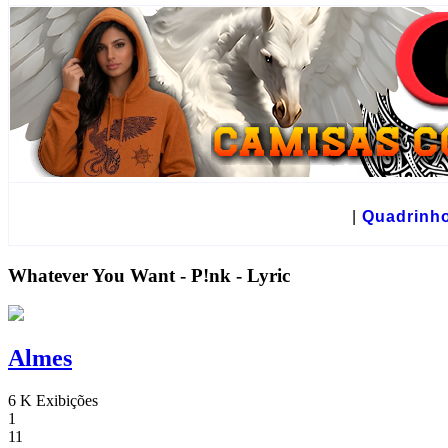
☻
|
Quadrinh
Whatever You Want - P!nk - Lyric
Almes
6 K Exibições
1
11