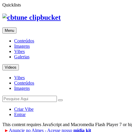
Quicklists
clipbucket
Menu
Conteúdos
Imagens
Vibes
Galerias
Videos
Vibes
Conteúdos
Imagens
Criar Vibe
Entrar
This content requires JavaScript and Macromedia Flash Player 7 or h
►
Anuncie no Almes - Acesse nosso
midia kit