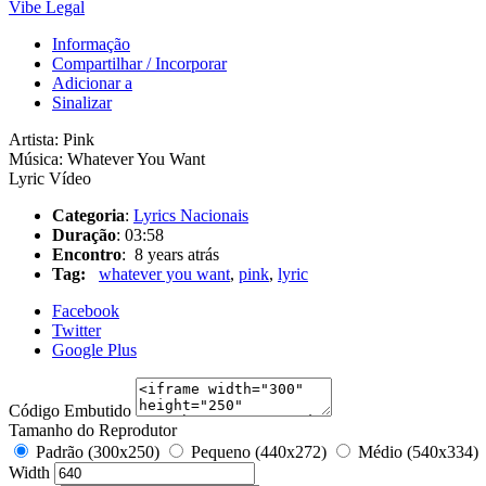
Vibe Legal
Informação
Compartilhar / Incorporar
Adicionar a
Sinalizar
Artista: Pink
Música: Whatever You Want
Lyric Vídeo
Categoria
:
Lyrics Nacionais
Duração
: 03:58
Encontro
: 8 years atrás
Tag:
whatever you want
,
pink
,
lyric
Facebook
Twitter
Google Plus
Código Embutido
Tamanho do Reprodutor
Padrão (300x250)
Pequeno (440x272)
Médio (540x334)
Width