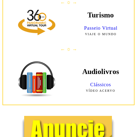
← ☼ →
Turismo
Passeio Virtual
VIAJE O MUNDO
← ☼ →
Audiolivros
Clássicos
VÍDEO ACERVO