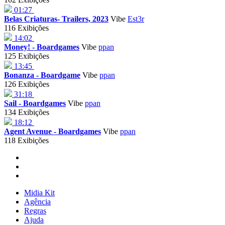
01:27
Belas Criaturas- Trailers, 2023
Vibe
Est3r
116 Exibições
14:02
Money! - Boardgames
Vibe
ppan
125 Exibições
13:45
Bonanza - Boardgame
Vibe
ppan
126 Exibições
31:18
Sail - Boardgames
Vibe
ppan
134 Exibições
18:12
Agent Avenue - Boardgames
Vibe
ppan
118 Exibições
Midia Kit
Agência
Regras
Ajuda