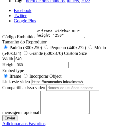
Tag:
herói de dois mundos
,
trailers
,
2022
Facebook
Twitter
Google Plus
Código Embutido
Tamanho do Reprodutor
Padrão (300x250)
Pequeno (440x272)
Médio
(540x334)
Grande (600x370)
Custom Size
Width
Height
Embed type
Iframe
Incorporar Object
Link este vídeo
Compartilhar isso video
mensagem
opcional
Adicionar aos Favoritos