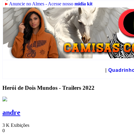
►
Anuncie no Almes - Acesse nosso
midia kit
☻
|
Quadrinh
Herói de Dois Mundos - Trailers 2022
andre
3 K Exibições
0