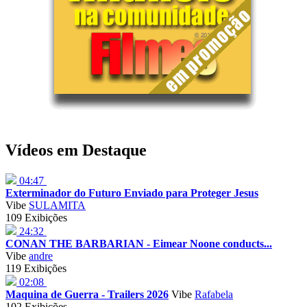
Vídeos em Destaque
04:47
Exterminador do Futuro Enviado para Proteger Jesus
Vibe
SULAMITA
109 Exibições
24:32
CONAN THE BARBARIAN - Eimear Noone conducts...
Vibe
andre
119 Exibições
02:08
Maquina de Guerra - Trailers 2026
Vibe
Rafabela
102 Exibições