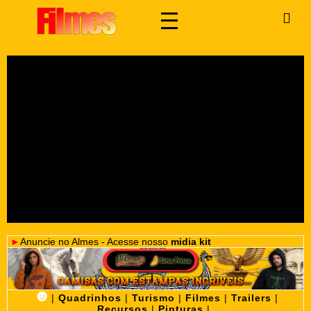
►
Anuncie no Almes - Acesse nosso
midia kit
☻
|
Quadrinhos
|
Turismo
|
Filmes
|
Trailers
|
Recursos
|
Pinturas
|