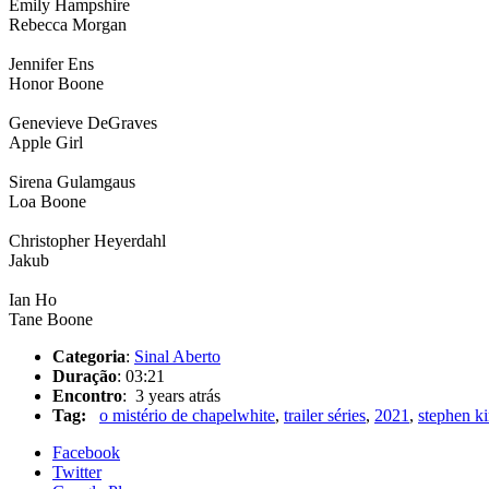
Emily Hampshire
Rebecca Morgan
Jennifer Ens
Honor Boone
Genevieve DeGraves
Apple Girl
Sirena Gulamgaus
Loa Boone
Christopher Heyerdahl
Jakub
Ian Ho
Tane Boone
Categoria
:
Sinal Aberto
Duração
: 03:21
Encontro
: 3 years atrás
Tag:
o mistério de chapelwhite
,
trailer séries
,
2021
,
stephen k
Facebook
Twitter