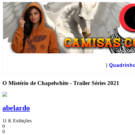
☻
|
Quadrinh
O Mistério de Chapelwhite - Trailer Séries 2021
abelardo
11 K Exibições
0
0