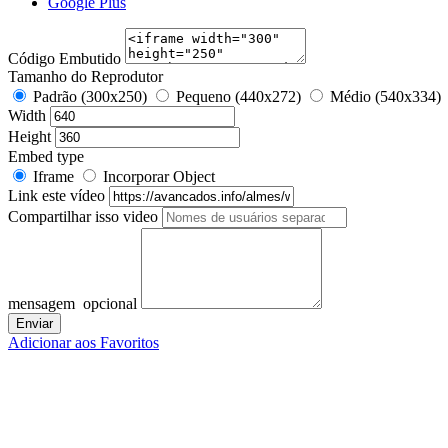
Google Plus
Código Embutido
Tamanho do Reprodutor
Padrão (300x250)
Pequeno (440x272)
Médio (540x334)
Width
Height
Embed type
Iframe
Incorporar Object
Link este vídeo
Compartilhar isso video
mensagem
opcional
Adicionar aos Favoritos