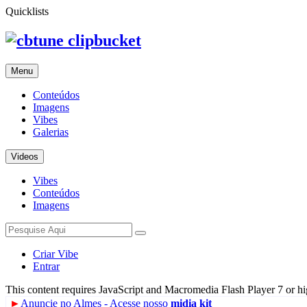
Quicklists
clipbucket
Menu
Conteúdos
Imagens
Vibes
Galerias
Videos
Vibes
Conteúdos
Imagens
Criar Vibe
Entrar
This content requires JavaScript and Macromedia Flash Player 7 or h
►
Anuncie no Almes - Acesse nosso
midia kit