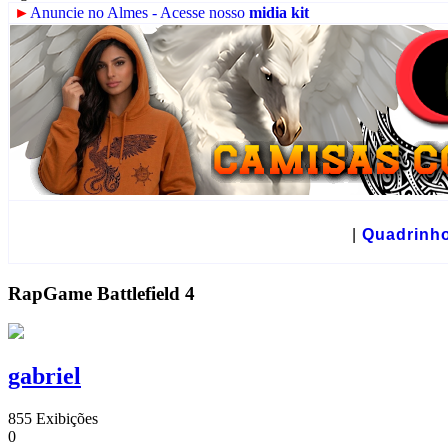
►
Anuncie no Almes - Acesse nosso
midia kit
☻
|
Quadrinh
RapGame Battlefield 4
gabriel
855 Exibições
0