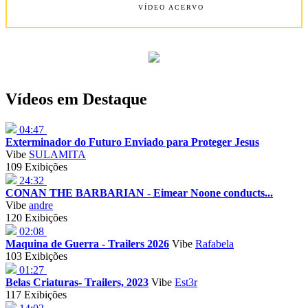
VÍDEO ACERVO
Vídeos em Destaque
04:47
Exterminador do Futuro Enviado para Proteger Jesus
Vibe
SULAMITA
109 Exibições
24:32
CONAN THE BARBARIAN - Eimear Noone conducts...
Vibe
andre
120 Exibições
02:08
Maquina de Guerra - Trailers 2026
Vibe
Rafabela
103 Exibições
01:27
Belas Criaturas- Trailers, 2023
Vibe
Est3r
117 Exibições