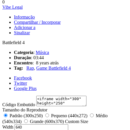
0
Vibe Legal
Informação
Compartilhar / Incorporar
Adicionar a
Sinalizar
Battlefield 4
Categoria
:
Música
Duração
: 03:44
Encontro
: 8 years atrás
Tag:
Rap
,
Game Battlefield 4
Facebook
Twitter
Google Plus
Código Embutido
Tamanho do Reprodutor
Padrão (300x250)
Pequeno (440x272)
Médio
(540x334)
Grande (600x370)
Custom Size
Width