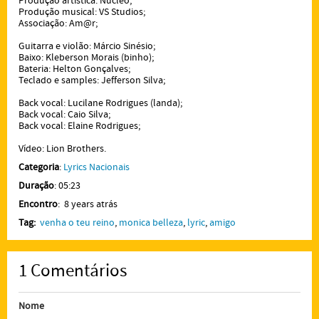
Produção artística: Núcleo;
Produção musical: VS Studios;
Associação: Am@r;
Guitarra e violão: Márcio Sinésio;
Baixo: Kleberson Morais (binho);
Bateria: Helton Gonçalves;
Teclado e samples: Jefferson Silva;
Back vocal: Lucilane Rodrigues (landa);
Back vocal: Caio Silva;
Back vocal: Elaine Rodrigues;
Vídeo: Lion Brothers.
Categoria
:
Lyrics Nacionais
Duração
: 05:23
Encontro
: 8 years atrás
Tag:
venha o teu reino
,
monica belleza
,
lyric
,
amigo
1
Comentários
Nome