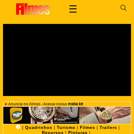
►
Anuncie no Almes - Acesse nosso
midia kit
☻
|
Quadrinhos
|
Turismo
|
Filmes
|
Trailers
|
Recursos
|
Pinturas
|