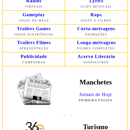
Rádios
Lyrics
VIRTUAIS
CLIPS MÚSICAIS
Gameplay
Raps
JOGOS DE MESA
JOGOS E FILMES
Trailers Games
Curta-metragens
JOGOS ELETRÔNICOS
ANIMAÇÕES
Trailers Filmes
Longa-metragens
APRESENTAÇÃO
FILMES COMPLETOS
Publicidade
Acervo Literário
CAMPANHAS
AUDIOLIVROS
Manchetes
Jornais de Hoje
PRIMEIRA
PÁGINA
← ☼ →
Turismo