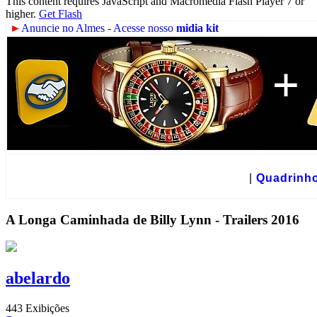
This content requires JavaScript and Macromedia Flash Player 7 or
higher.
Get Flash
►
Anuncie no Almes - Acesse nosso
midia kit
☻
|
Quadrinh
A Longa Caminhada de Billy Lynn - Trailers 2016
abelardo
443 Exibições