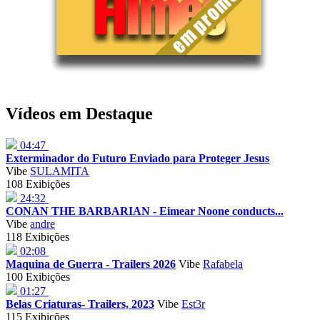
Vídeos em Destaque
04:47
Exterminador do Futuro Enviado para Proteger Jesus
Vibe
SULAMITA
108 Exibições
24:32
CONAN THE BARBARIAN - Eimear Noone conducts...
Vibe
andre
118 Exibições
02:08
Maquina de Guerra - Trailers 2026
Vibe
Rafabela
100 Exibições
01:27
Belas Criaturas- Trailers, 2023
Vibe
Est3r
115 Exibições