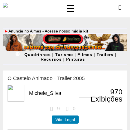
►
Anuncie no Almes - Acesse nosso
midia kit
☻
|
Quadrinhos
|
Turismo
|
Filmes
|
Trailers
|
Recursos
|
Pinturas
|
O Castelo Animado - Trailer 2005
970
Michele_Silva
Exibições
9
0
Vibe Legal