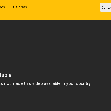
bes
Galerias
Conte