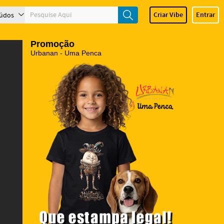
Criar Vibe
Entrar
údos
Promoção
Urbanan - Uma Penca