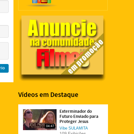
Vídeos em Destaque
Exterminador do
Futuro Enviado para
Proteger Jesus
04:47
Vibe
SULAMITA
109 Exibições