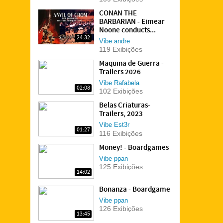
CONAN THE
BARBARIAN - Eimear
Noone conducts...
24:32
Vibe
andre
119 Exibições
Maquina de Guerra -
Trailers 2026
Vibe
Rafabela
02:08
102 Exibições
Belas Criaturas-
Trailers, 2023
Vibe
Est3r
01:27
116 Exibições
Money! - Boardgames
Vibe
ppan
125 Exibições
14:02
Bonanza - Boardgame
Vibe
ppan
126 Exibições
13:45