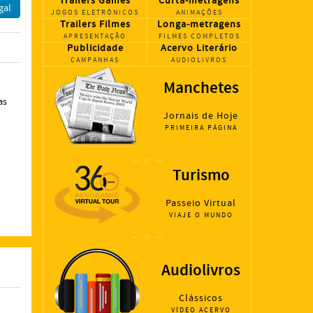
Trailers Games
Curta-metragens
gal
JOGOS ELETRÔNICOS
ANIMAÇÕES
Trailers Filmes
Longa-metragens
APRESENTAÇÃO
FILMES COMPLETOS
Publicidade
Acervo Literário
CAMPANHAS
AUDIOLIVROS
Manchetes
as
Jornais de Hoje
PRIMEIRA
PÁGINA
← ☼ →
Turismo
Passeio Virtual
VIAJE O MUNDO
← ☼ →
Audiolivros
Clássicos
VÍDEO ACERVO