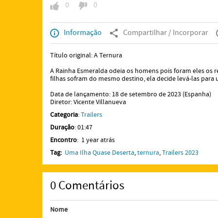
0
0
Informação
Compartilhar / Incorporar
Título original: A Ternura
A Rainha Esmeralda odeia os homens pois foram eles os re
filhas sofram do mesmo destino, ela decide levá-las para
Data de lançamento: 18 de setembro de 2023 (Espanha)
Diretor: Vicente Villanueva
Categoria
:
Trailers
Duração
: 01:47
Encontro
: 1 year atrás
Tag:
Uma Ilha Quase Deserta
,
ternura
,
Trailers 2023
0
Comentários
Nome