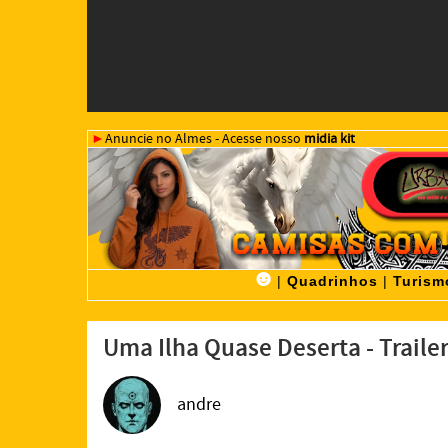
►
Anuncie no Almes - Acesse nosso
midia kit
☻
|
Quadrinhos
|
Turism
Uma Ilha Quase Deserta - Traile
andre