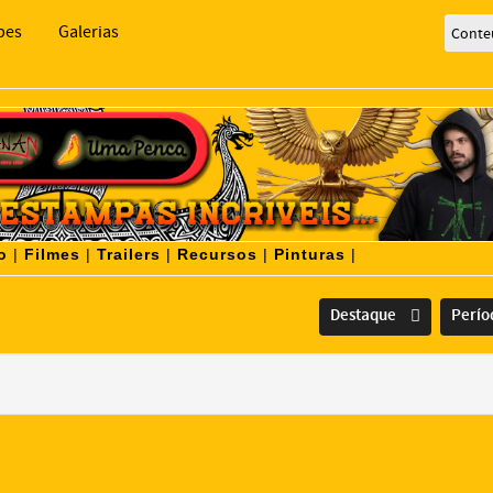
bes
Galerias
Conte
o
|
Filmes
|
Trailers
|
Recursos
|
Pinturas
|
Destaque
Perí