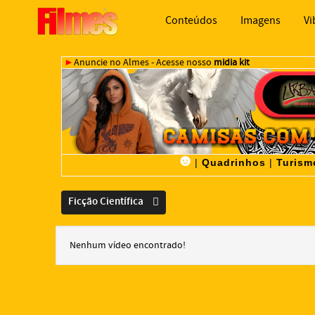
Conteúdos
Imagens
Vi
►
Anuncie no Almes - Acesse nosso
midia kit
☻
|
Quadrinhos
|
Turism
Ficção Científica
Nenhum vídeo encontrado!