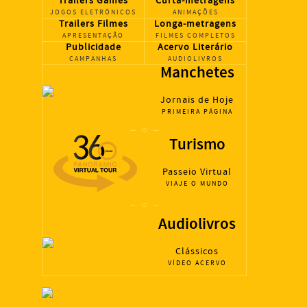
Trailers Games
Curta-metragens
JOGOS ELETRÔNICOS
ANIMAÇÕES
Trailers Filmes
Longa-metragens
APRESENTAÇÃO
FILMES COMPLETOS
Publicidade
Acervo Literário
CAMPANHAS
AUDIOLIVROS
Manchetes
Jornais de Hoje
PRIMEIRA
PÁGINA
← ☼ →
Turismo
Passeio Virtual
VIAJE O MUNDO
← ☼ →
Audiolivros
Clássicos
VÍDEO ACERVO