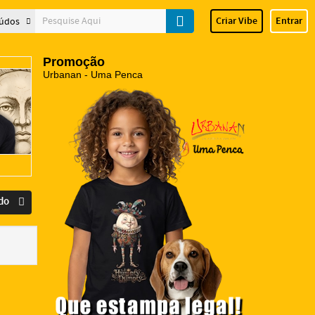
Criar Vibe
Entrar
údos
Promoção
Urbanan - Uma Penca
odo