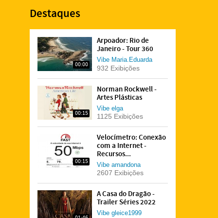
Destaques
Arpoador: Rio de
Janeiro - Tour 360
Vibe
Maria.Eduarda
00:00
932 Exibições
Norman Rockwell -
Artes Plásticas
Vibe
elga
00:15
1125 Exibições
Velocímetro: Conexão
com a Internet -
Recursos...
00:15
Vibe
amandona
2607 Exibições
A Casa do Dragão -
Trailer Séries 2022
Vibe
gleice1999