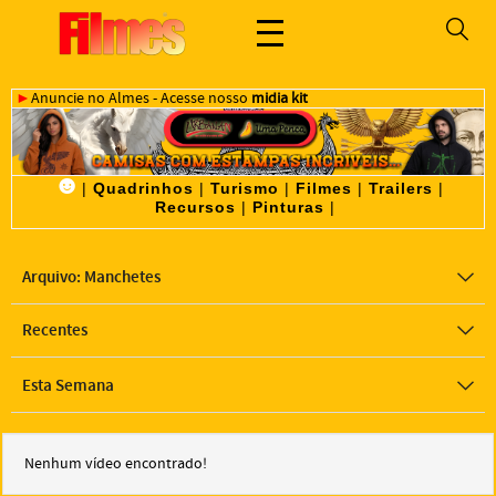
►
Anuncie no Almes - Acesse nosso
midia kit
☻
|
Quadrinhos
|
Turismo
|
Filmes
|
Trailers
|
Recursos
|
Pinturas
|
Arquivo: Manchetes
Recentes
Esta Semana
Nenhum vídeo encontrado!