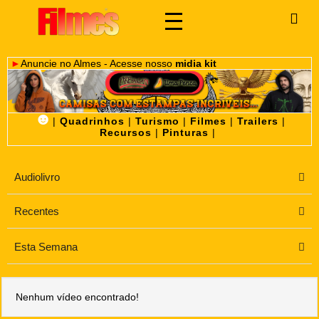
►
Anuncie no Almes - Acesse nosso
midia kit
☻
|
Quadrinhos
|
Turismo
|
Filmes
|
Trailers
|
Recursos
|
Pinturas
|
Audiolivro
Recentes
Esta Semana
Nenhum vídeo encontrado!