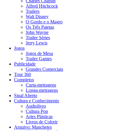
Charles Chaplin
Alfred Hitchcock
Trailers
Walt Disney
O Gordo e o Magro
Os Três Patetas
John Wayne
Trailer Séries
Jerry Lewis
Jogos
Jogos de Mesa
Trailer Games
Publicidade
Grandes Comerciais
Tour 360
Completos
Curta-metragens
Longa-metragens
Sinal Aberto
Cultura e Conhecimento
Audiolivro
Cultura Pop
Artes Plásticas
Livros de Colorir
Arquivo: Manchetes