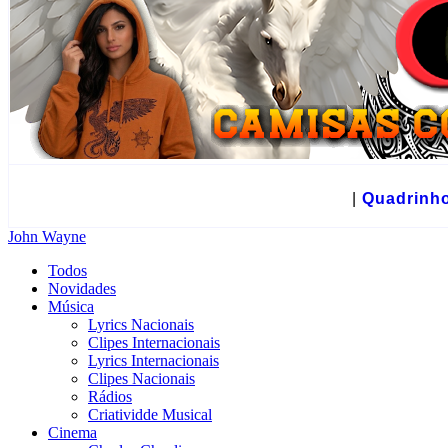
☻
|
Quadrinh
John Wayne
Todos
Novidades
Música
Lyrics Nacionais
Clipes Internacionais
Lyrics Internacionais
Clipes Nacionais
Rádios
Criatividde Musical
Cinema