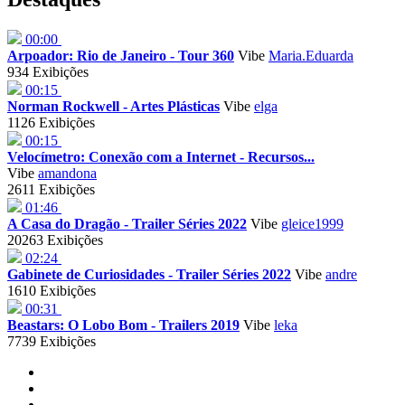
00:00
Arpoador: Rio de Janeiro - Tour 360
Vibe
Maria.Eduarda
934 Exibições
00:15
Norman Rockwell - Artes Plásticas
Vibe
elga
1126 Exibições
00:15
Velocímetro: Conexão com a Internet - Recursos...
Vibe
amandona
2611 Exibições
01:46
A Casa do Dragão - Trailer Séries 2022
Vibe
gleice1999
20263 Exibições
02:24
Gabinete de Curiosidades - Trailer Séries 2022
Vibe
andre
1610 Exibições
00:31
Beastars: O Lobo Bom - Trailers 2019
Vibe
leka
7739 Exibições