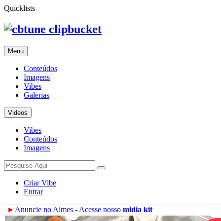
Quicklists
clipbucket
Menu
Conteúdos
Imagens
Vibes
Galerias
Videos
Vibes
Conteúdos
Imagens
Criar Vibe
Entrar
►
Anuncie no Almes - Acesse nosso
midia kit