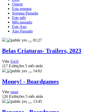
Ontem
Esta semana
Semana Passada
Este mês
Mês passado
Este Ano
Ano Passado
yes
01:27
Belas Criaturas- Trailers, 2023
Vibe
Est3r
117 Exibições
5 mês atrás
yes
14:02
Money! - Boardgames
Vibe
ppan
126 Exibições
5 mês atrás
yes
13:45