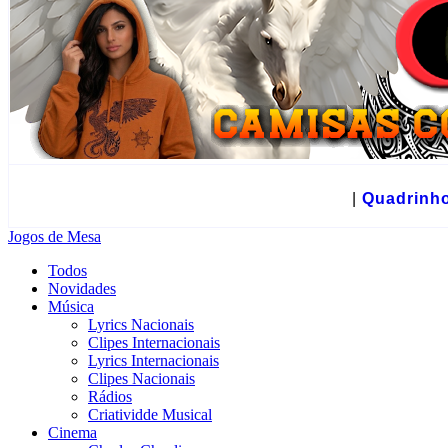
☻
|
Quadrinh
Jogos de Mesa
Todos
Novidades
Música
Lyrics Nacionais
Clipes Internacionais
Lyrics Internacionais
Clipes Nacionais
Rádios
Criatividde Musical
Cinema