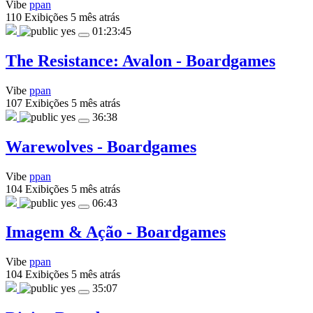
Vibe
ppan
110 Exibições
5 mês atrás
yes
01:23:45
The Resistance: Avalon - Boardgames
Vibe
ppan
107 Exibições
5 mês atrás
yes
36:38
Warewolves - Boardgames
Vibe
ppan
104 Exibições
5 mês atrás
yes
06:43
Imagem & Ação - Boardgames
Vibe
ppan
104 Exibições
5 mês atrás
yes
35:07