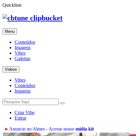
Quicklists
clipbucket
Menu
Conteúdos
Imagens
Vibes
Galerias
Videos
Vibes
Conteúdos
Imagens
Criar Vibe
Entrar
►
Anuncie no Almes - Acesse nosso
midia kit