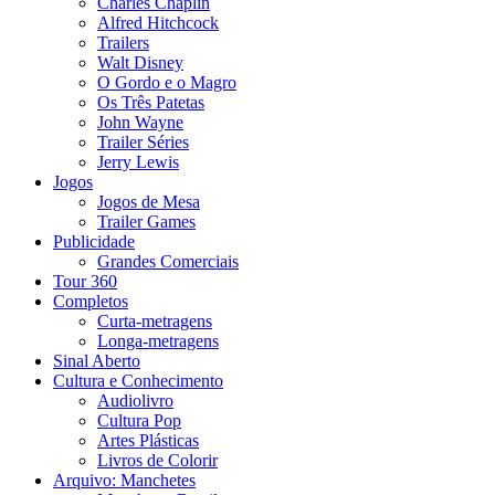
Charles Chaplin
Alfred Hitchcock
Trailers
Walt Disney
O Gordo e o Magro
Os Três Patetas
John Wayne
Trailer Séries
Jerry Lewis
Jogos
Jogos de Mesa
Trailer Games
Publicidade
Grandes Comerciais
Tour 360
Completos
Curta-metragens
Longa-metragens
Sinal Aberto
Cultura e Conhecimento
Audiolivro
Cultura Pop
Artes Plásticas
Livros de Colorir
Arquivo: Manchetes