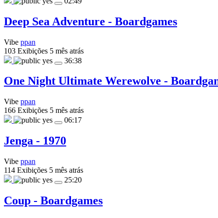
yes
02:49
Deep Sea Adventure - Boardgames
Vibe
ppan
103 Exibições
5 mês atrás
yes
36:38
One Night Ultimate Werewolve - Boardga
Vibe
ppan
166 Exibições
5 mês atrás
yes
06:17
Jenga - 1970
Vibe
ppan
114 Exibições
5 mês atrás
yes
25:20
Coup - Boardgames