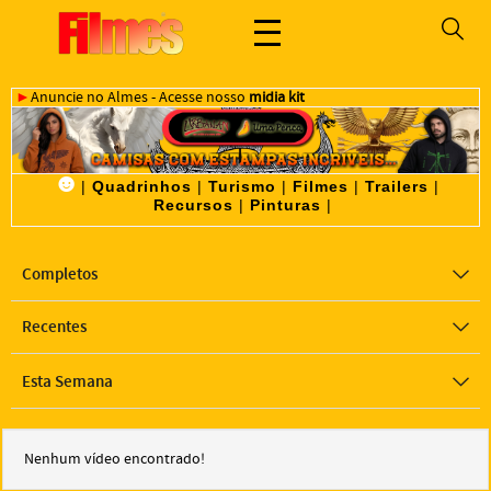
►
Anuncie no Almes - Acesse nosso
midia kit
☻
|
Quadrinhos
|
Turismo
|
Filmes
|
Trailers
|
Recursos
|
Pinturas
|
Completos
Recentes
Esta Semana
Nenhum vídeo encontrado!