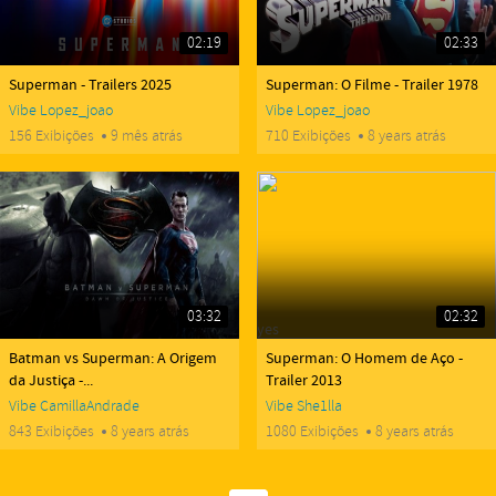
02:19
02:33
yes
yes
Superman - Trailers 2025
Superman: O Filme - Trailer 1978
Vibe
Lopez_joao
Vibe
Lopez_joao
156 Exibições
9 mês atrás
710 Exibições
8 years atrás
03:32
02:32
yes
yes
Batman vs Superman: A Origem
Superman: O Homem de Aço -
da Justiça -...
Trailer 2013
Vibe
CamillaAndrade
Vibe
She1lla
843 Exibições
8 years atrás
1080 Exibições
8 years atrás