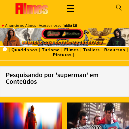
►
Anuncie no Almes - Acesse nosso
midia kit
☻
|
Quadrinhos
|
Turismo
|
Filmes
|
Trailers
|
Recursos
|
Pinturas
|
Pesquisando por 'superman' em
Conteúdos