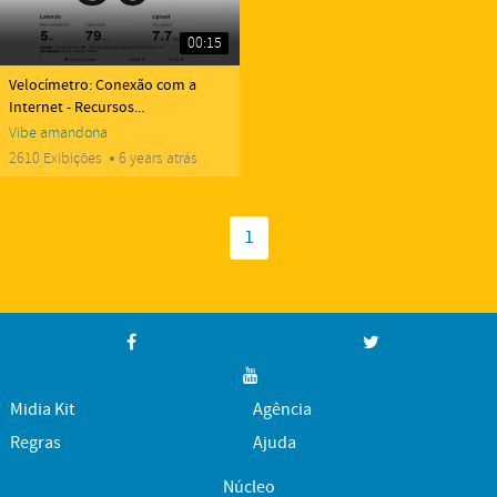
00:15
yes
Velocímetro: Conexão com a
Internet - Recursos...
Vibe
amandona
2610 Exibições
6 years atrás
1
Midia Kit
Agência
Regras
Ajuda
Núcleo