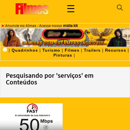
►
Anuncie no Almes - Acesse nosso
midia kit
☻
|
Quadrinhos
|
Turismo
|
Filmes
|
Trailers
|
Recursos
|
Pinturas
|
Pesquisando por 'serviços' em
Conteúdos