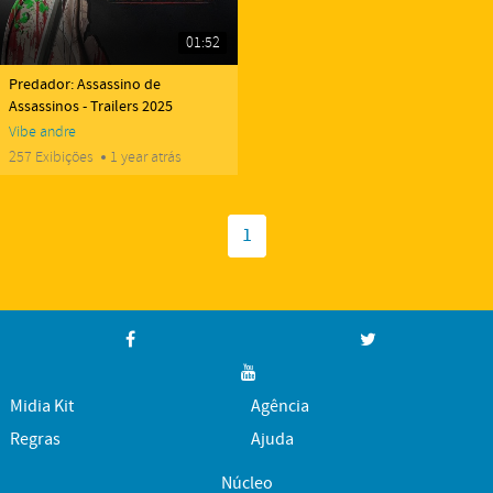
01:52
yes
Predador: Assassino de
Assassinos - Trailers 2025
Vibe
andre
257 Exibições
1 year atrás
1
Midia Kit
Agência
Regras
Ajuda
Núcleo